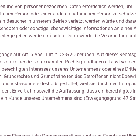
rbeitung von personenbezogenen Daten erforderlich werden, um
offenen Person oder einer anderen natürlichen Person zu schütze
 ein Besucher in unserem Betrieb verletzt werden würde und dara
sendaten oder sonstige lebenswichtige Informationen an einen Ar
weitergegeben werden müssten. Dann würde die Verarbeitung auf 
änge auf Art. 6 Abs. 1 lit. f DS-GVO beruhen. Auf dieser Rechts
ie von keiner der vorgenannten Rechtsgrundlagen erfasst werde
 berechtigten Interesses unseres Unternehmens oder eines Dritt
ssen, Grundrechte und Grundfreiheiten des Betroffenen nicht überw
uns insbesondere deshalb gestattet, weil sie durch den Europä
en. Er vertrat insoweit die Auffassung, dass ein berechtigtes I
 ein Kunde unseres Unternehmens sind (Erwägungsgrund 47 Sat