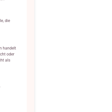
e, die
n handelt
cht oder
ht als
r