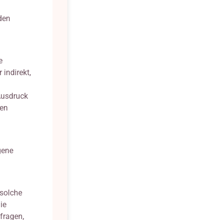
n
den
e
 indirekt,
Ausdruck
len
gene
 solche
ie
fragen,