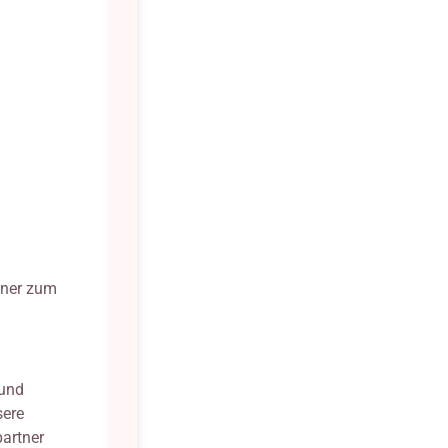
tner zum
 und
sere
partner