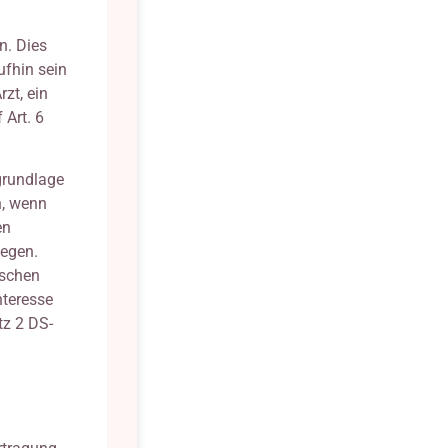
n. Dies
ufhin sein
zt, ein
Art. 6
grundlage
n, wenn
en
iegen.
ischen
nteresse
z 2 DS-