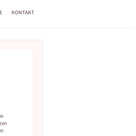
E
KONTAKT
ie
tzen
en