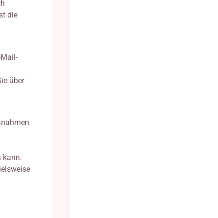
ch
t die
Mail-
ie über
Maßnahmen
n kann.
ielsweise