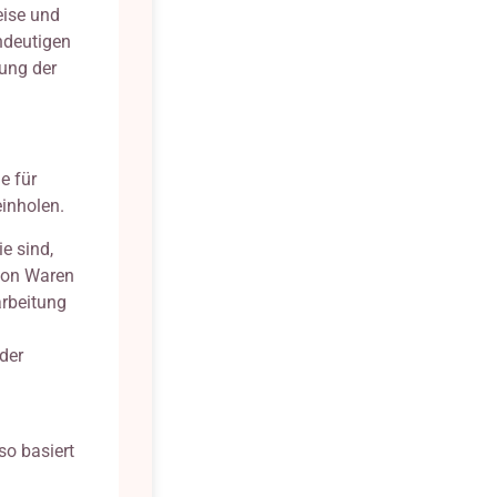
eise und
ndeutigen
tung der
e für
inholen.
e sind,
 von Waren
arbeitung
der
so basiert