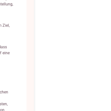
tellung,
 Ziel,
 dass
f eine
schen
sten,
son