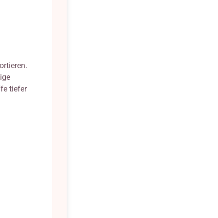
rtieren.
ige
e tiefer