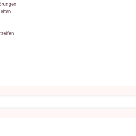
örungen
eiten
reifen
ng