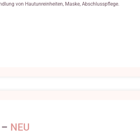
ndlung von Hautunreinheiten, Maske, Abschlusspfleg
e.
 –
NEU